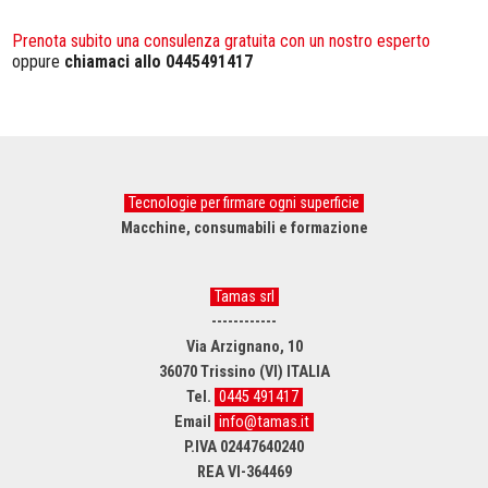
Prenota subito una consulenza gratuita con un nostro esperto
oppure
chiamaci allo 0445491417
Tecnologie per firmare ogni superficie
Macchine, consumabili e formazione
Tamas srl
------------
Via Arzignano, 10
36070 Trissino (VI) ITALIA
Tel.
0445 491417
Email
info@tamas.it
P.IVA 02447640240
REA VI-364469