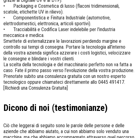
grazie al Digitale UV e al DTF).
•
Packaging e Cosmetica di lusso (flaconi tridimensionali,
scatole, etichette UV in rilievo).
•
Componentistica e Finitura Industriale (automotive,
elettrodomestici, elettronica, articoli sportivi).
•
Tracciabilità e Codifica Laser indelebile per l'industria
meccanica e medica.
Smettete di esternalizzare le lavorazioni perdendo margine e
controllo sui tempi di consegna. Portare la tecnologia all'interno
della vostra azienda significa azzerare i costi logistici, velocizzare
le consegne e blindare i vostri clienti.
La scelta della tecnologia e del macchinario perfetto non va fatta a
caso. Fate il primo passo verso l'evoluzione della vostra produzione.
Prenotate subito una consulenza gratuita con un nostro esperto
tecnologico oppure chiamateci direttamente allo 0445 491417.
[Richiedi una Consulenza Gratuita]
Dicono di noi (testimonianze)
Ciò che leggerai di seguito sono le parole delle persone e delle
aziende che abbiamo aiutato, a cui non abbiamo solo venduto una
macchina, ma che abbiamo accompagnato attraverso quel percorso