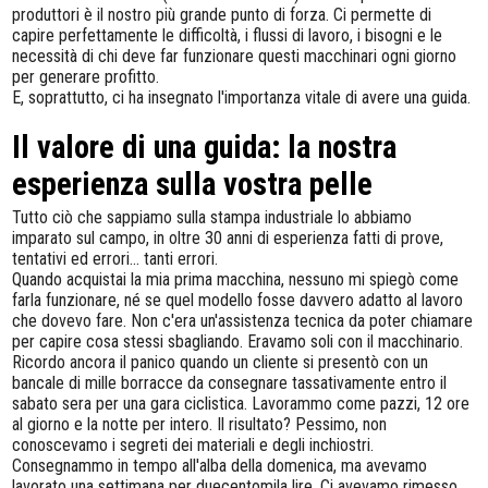
produttori è il nostro più grande punto di forza. Ci permette di
capire perfettamente le difficoltà, i flussi di lavoro, i bisogni e le
necessità di chi deve far funzionare questi macchinari ogni giorno
per generare profitto.
E, soprattutto, ci ha insegnato l'importanza vitale di avere una guida.
Il valore di una guida: la nostra
esperienza sulla vostra pelle
Tutto ciò che sappiamo sulla stampa industriale lo abbiamo
imparato sul campo, in oltre 30 anni di esperienza fatti di prove,
tentativi ed errori... tanti errori.
Quando acquistai la mia prima macchina, nessuno mi spiegò come
farla funzionare, né se quel modello fosse davvero adatto al lavoro
che dovevo fare. Non c'era un'assistenza tecnica da poter chiamare
per capire cosa stessi sbagliando. Eravamo soli con il macchinario.
Ricordo ancora il panico quando un cliente si presentò con un
bancale di mille borracce da consegnare tassativamente entro il
sabato sera per una gara ciclistica. Lavorammo come pazzi, 12 ore
al giorno e la notte per intero. Il risultato? Pessimo, non
conoscevamo i segreti dei materiali e degli inchiostri.
Consegnammo in tempo all'alba della domenica, ma avevamo
lavorato una settimana per duecentomila lire. Ci avevamo rimesso