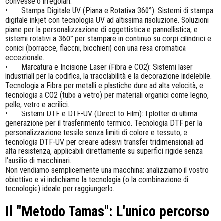
convesse o irregolari.
•
Stampa Digitale UV (Piana e Rotativa 360°): Sistemi di stampa
digitale inkjet con tecnologia UV ad altissima risoluzione. Soluzioni
piane per la personalizzazione di oggettistica e pannellistica, e
sistemi rotativi a 360° per stampare in continuo su corpi cilindrici e
conici (borracce, flaconi, bicchieri) con una resa cromatica
eccezionale.
•
Marcatura e Incisione Laser (Fibra e CO2): Sistemi laser
industriali per la codifica, la tracciabilità e la decorazione indelebile.
Tecnologia a Fibra per metalli e plastiche dure ad alta velocità, e
tecnologia a CO2 (tubo a vetro) per materiali organici come legno,
pelle, vetro e acrilici.
•
Sistemi DTF e DTF-UV (Direct to Film): I plotter di ultima
generazione per il trasferimento termico. Tecnologia DTF per la
personalizzazione tessile senza limiti di colore e tessuto, e
tecnologia DTF-UV per creare adesivi transfer tridimensionali ad
alta resistenza, applicabili direttamente su superfici rigide senza
l'ausilio di macchinari.
Non vendiamo semplicemente una macchina: analizziamo il vostro
obiettivo e vi indichiamo la tecnologia (o la combinazione di
tecnologie) ideale per raggiungerlo.
Il "Metodo Tamas": L'unico percorso