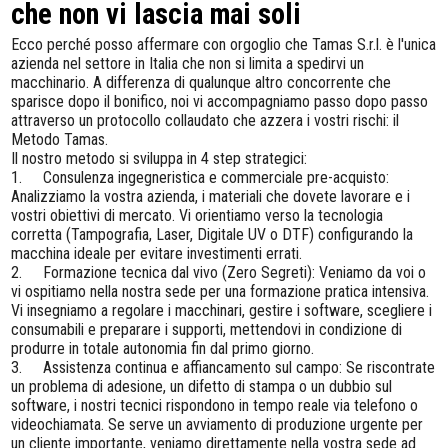
che non vi lascia mai soli
Ecco perché posso affermare con orgoglio che Tamas S.r.l. è l'unica
azienda nel settore in Italia che non si limita a spedirvi un
macchinario. A differenza di qualunque altro concorrente che
sparisce dopo il bonifico, noi vi accompagniamo passo dopo passo
attraverso un protocollo collaudato che azzera i vostri rischi: il
Metodo Tamas.
Il nostro metodo si sviluppa in 4 step strategici:
1.
Consulenza ingegneristica e commerciale pre-acquisto:
Analizziamo la vostra azienda, i materiali che dovete lavorare e i
vostri obiettivi di mercato. Vi orientiamo verso la tecnologia
corretta (Tampografia, Laser, Digitale UV o DTF) configurando la
macchina ideale per evitare investimenti errati.
2.
Formazione tecnica dal vivo (Zero Segreti): Veniamo da voi o
vi ospitiamo nella nostra sede per una formazione pratica intensiva.
Vi insegniamo a regolare i macchinari, gestire i software, scegliere i
consumabili e preparare i supporti, mettendovi in condizione di
produrre in totale autonomia fin dal primo giorno.
3.
Assistenza continua e affiancamento sul campo: Se riscontrate
un problema di adesione, un difetto di stampa o un dubbio sul
software, i nostri tecnici rispondono in tempo reale via telefono o
videochiamata. Se serve un avviamento di produzione urgente per
un cliente importante, veniamo direttamente nella vostra sede ad