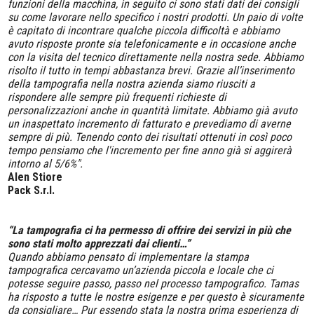
funzioni della macchina, in seguito ci sono stati dati dei consigli
su come lavorare nello specifico i nostri prodotti. Un paio di volte
è capitato di incontrare qualche piccola difficoltà e abbiamo
avuto risposte pronte sia telefonicamente e in occasione anche
con la visita del tecnico direttamente nella nostra sede. Abbiamo
risolto il tutto in tempi abbastanza brevi. Grazie all’inserimento
della tampografia nella nostra azienda siamo riusciti a
rispondere alle sempre più frequenti richieste di
personalizzazioni anche in quantità limitate. Abbiamo già avuto
un inaspettato incremento di fatturato e prevediamo di averne
sempre di più. Tenendo conto dei risultati ottenuti in così poco
tempo pensiamo che l'incremento per fine anno già si aggirerà
intorno al 5/6%".
Alen Stiore
Pack S.r.l.
“La tampografia ci ha permesso di offrire dei servizi in più che
sono stati molto apprezzati dai clienti…”
Quando abbiamo pensato di implementare la stampa
tampografica cercavamo un’azienda piccola e locale che ci
potesse seguire passo, passo nel processo tampografico. Tamas
ha risposto a tutte le nostre esigenze e per questo è sicuramente
da consigliare… Pur essendo stata la nostra prima esperienza di